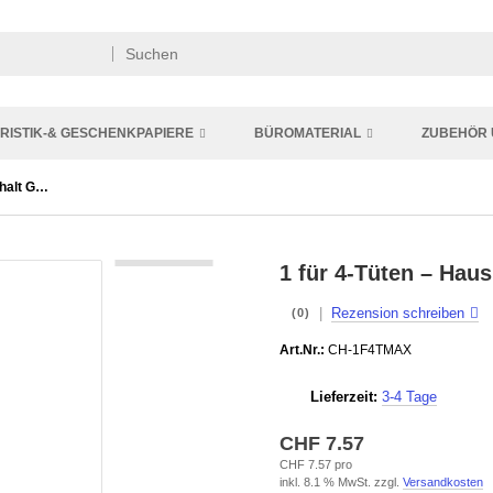
RISTIK-& GESCHENKPAPIERE
BÜROMATERIAL
ZUBEHÖR 
1 für 4-Tüten – Haushalt Gross
1 für 4-Tüten – Hau
|
Rezension schreiben
(0)
Art.Nr.:
CH-1F4TMAX
Lieferzeit:
3-4 Tage
CHF 7.57
CHF 7.57 pro
inkl. 8.1 % MwSt. zzgl.
Versandkosten