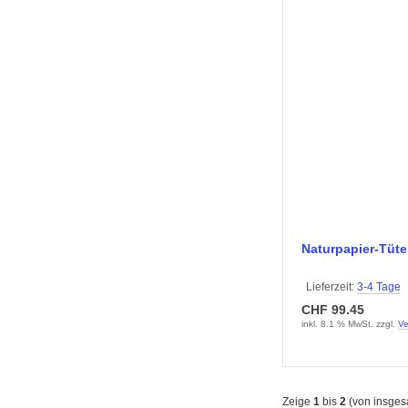
Naturpapier-Tüt
Lieferzeit:
3-4 Tage
CHF 99.45
inkl. 8.1 % MwSt. zzgl.
Ve
Zeige
1
bis
2
(von insge